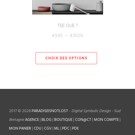
TEE OUE ?
€
9.90
–
€
30.00
CHOIX DES OPTIONS
2017 © 2026
PARADISEISNOTLOST
-
Digital Symbolic Design - Sud
Bretagne
AGENCE
|
BLOG
|
BOUTIQUE
|
CON@CT
|
MON COMPTE
|
MON PANIER
|
CDU
|
CGV
|
ML
|
PDC
|
PDE