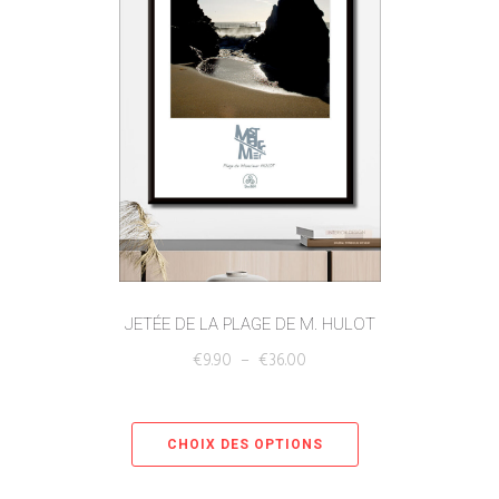
JETÉE DE LA PLAGE DE M. HULOT
€
9.90
–
€
36.00
CHOIX DES OPTIONS