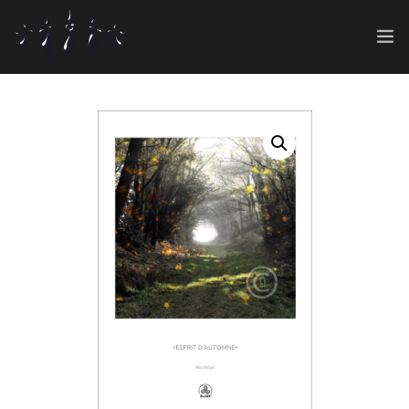
ART SHOP
GRAPHIC 360°
0
CONT@CT