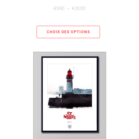
€
9.90
–
€
30.00
CHOIX DES OPTIONS