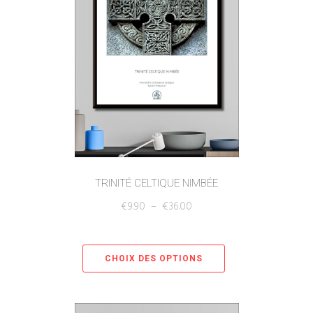
TRINITÉ CELTIQUE NIMBÉE
€
9.90
–
€
36.00
CHOIX DES OPTIONS