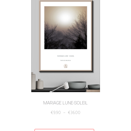
MARIAGE LUNE-SOLEIL
€
9.90
–
€
36.00