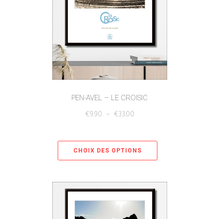
PEN-AVEL – LE CROISIC
€
9.90
–
€
33.00
CHOIX DES OPTIONS