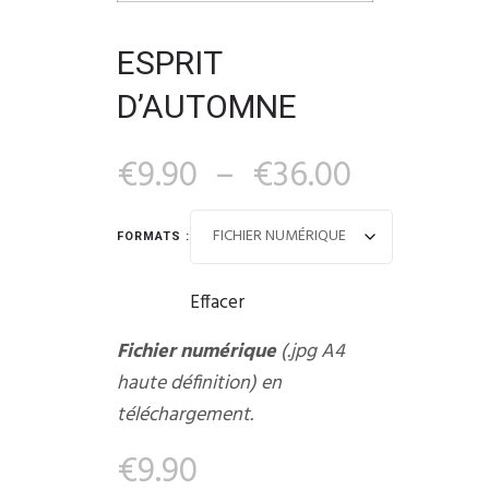
ESPRIT
D’AUTOMNE
€
9.90
–
€
36.00
FORMATS :
Effacer
Fichier numérique
(.jpg A4
haute définition) en
téléchargement.
€
9.90