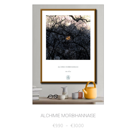
ALCHIMIE MORBIHANNAISE
€
9.90
–
€
30.00