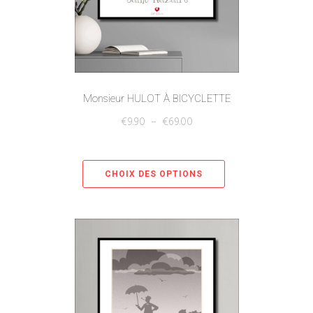
Monsieur HULOT À BICYCLETTE
€
9.90
–
€
69.00
CHOIX DES OPTIONS