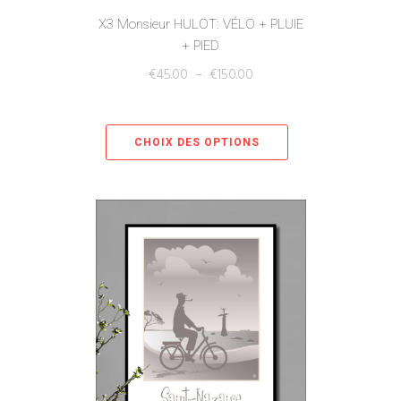
X3 Monsieur HULOT: VÉLO + PLUIE
+ PIED
€
45.00
–
€
150.00
CHOIX DES OPTIONS