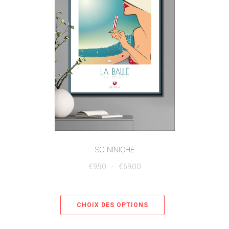
SO NINICHE
€
9.90
–
€
69.00
CHOIX DES OPTIONS