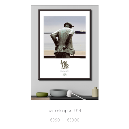
#aimetonport_014
€
9.90
–
€
30.00