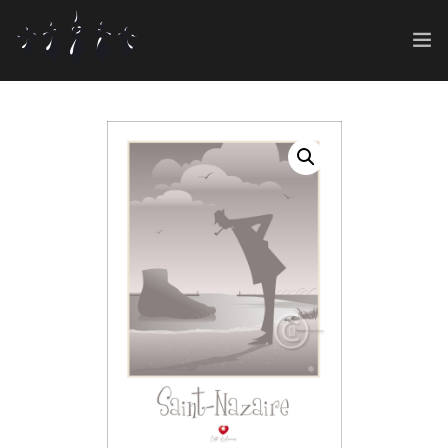
ART SHOP
GRAPHIC 360°
0
CONT@CT