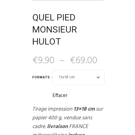
QUEL PIED
MONSIEUR
HULOT
€
9.90
–
€
69.00
FORMATS :
Effacer
Tirage impression
13×18 cm
sur
papier 400 g, vendue sans
cadre.
livraison
FRANCE