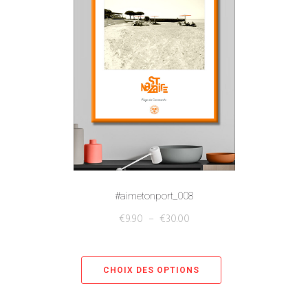
#aimetonport_008
€
9.90
–
€
30.00
CHOIX DES OPTIONS