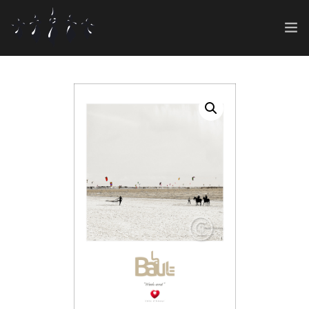
ART SHOP
GRAPHIC 360°
0
CONT@CT