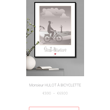
Monsieur HULOT À BICYCLETTE
€
9.90
–
€
69.00