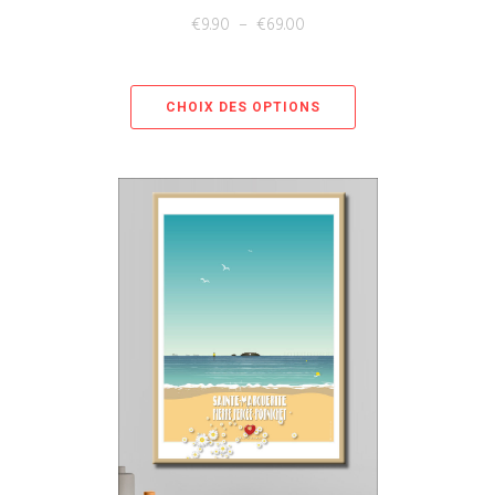
€
9.90
–
€
69.00
CHOIX DES OPTIONS