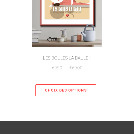
LES BOULES LA BAULE II
€
9.90
–
€
69.00
CHOIX DES OPTIONS