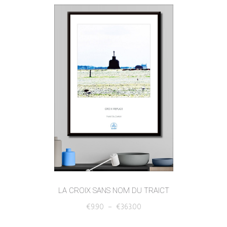
LA CROIX SANS NOM DU TRAICT
€
9.90
–
€
363.00