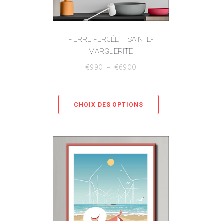
PIERRE PERCÉE – SAINTE-
MARGUERITE
€
9.90
–
€
69.00
CHOIX DES OPTIONS