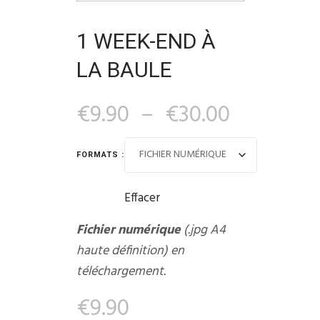
1 WEEK-END À
LA BAULE
€
9.90
–
€
30.00
FORMATS :
Effacer
Fichier numérique
(.jpg A4
haute définition) en
téléchargement.
€
9.90