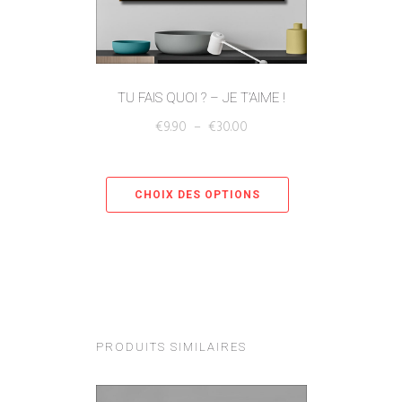
TU FAIS QUOI ? – JE T’AIME !
€
9.90
–
€
30.00
CHOIX DES OPTIONS
PRODUITS SIMILAIRES