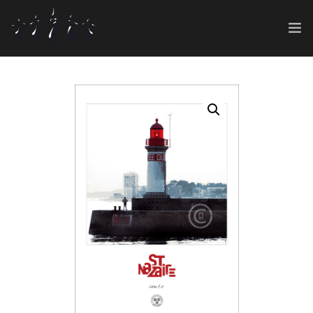
ART SHOP
GRAPHIC 360°
0
CONT@CT