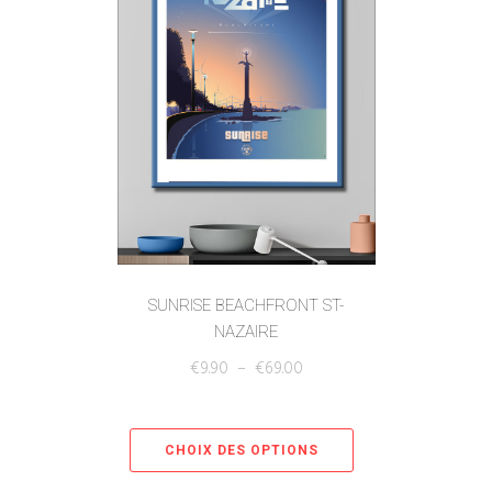
SUNRISE BEACHFRONT ST-
NAZAIRE
€
9.90
–
€
69.00
CHOIX DES OPTIONS