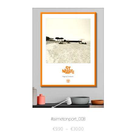
#aimetonport_008
€
9.90
–
€
30.00