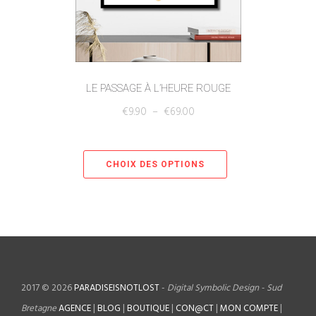
LE PASSAGE À L’HEURE ROUGE
€
9.90
–
€
69.00
CHOIX DES OPTIONS
2017 © 2026
PARADISEISNOTLOST
-
Digital Symbolic Design - Sud
Bretagne
AGENCE
|
BLOG
|
BOUTIQUE
|
CON@CT
|
MON COMPTE
|