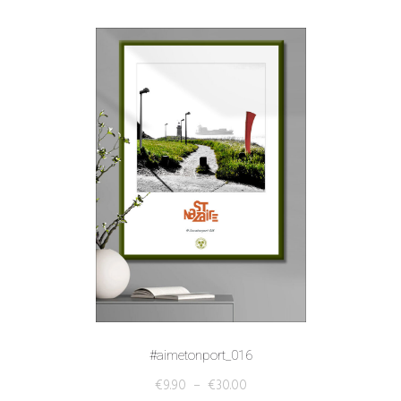
#aimetonport_016
€
9.90
–
€
30.00