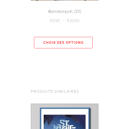
#aimetonport_005
€
9.90
–
€
30.00
CHOIX DES OPTIONS
PRODUITS SIMILAIRES