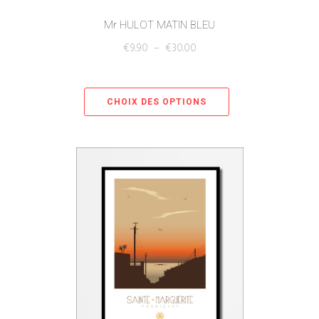
Mr HULOT MATIN BLEU
€
9.90
–
€
30.00
CHOIX DES OPTIONS