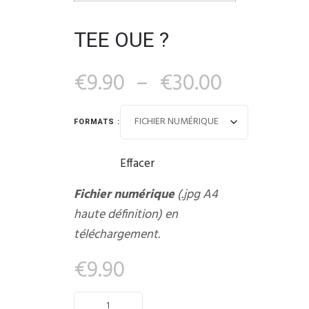
TEE OUE ?
€
9.90
–
€
30.00
FORMATS :
Effacer
Fichier numérique
(.jpg A4
haute définition) en
téléchargement.
€
9.90