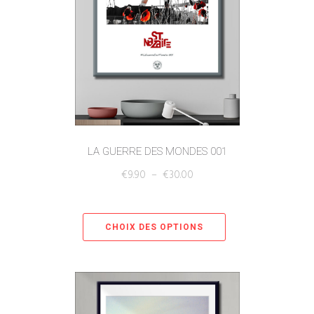
LA GUERRE DES MONDES 001
€
9.90
–
€
30.00
CHOIX DES OPTIONS