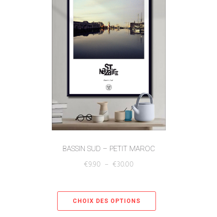
BASSIN SUD – PETIT MAROC
€
9.90
–
€
30.00
CHOIX DES OPTIONS