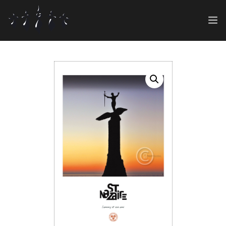
ART SHOP
GRAPHIC 360°
0
CONT@CT