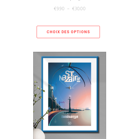
€
9.90
–
€
30.00
CHOIX DES OPTIONS