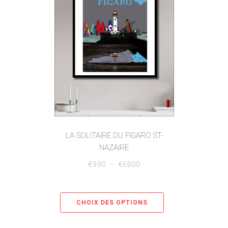
LA SOLITAIRE DU FIGARO ST-
NAZAIRE
€
9.90
–
€
69.00
CHOIX DES OPTIONS