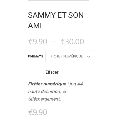
SAMMY ET SON
AMI
€
9.90
–
€
30.00
FORMATS :
Effacer
Fichier numérique
(.jpg A4
haute définition) en
téléchargement.
€
9.90