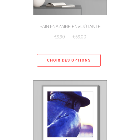
SAINT-NAZAIRE ENVOÛTANTE
€
9.90
–
€
69.00
CHOIX DES OPTIONS