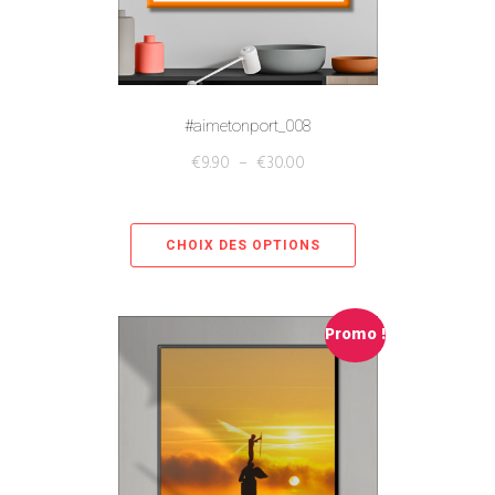
#aimetonport_008
€
9.90
–
€
30.00
CHOIX DES OPTIONS
Promo !