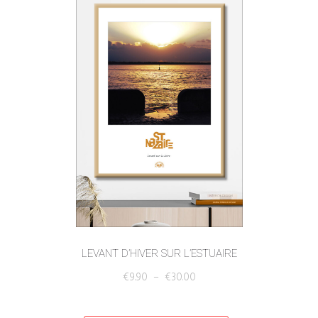
LEVANT D’HIVER SUR L’ESTUAIRE
€
9.90
–
€
30.00