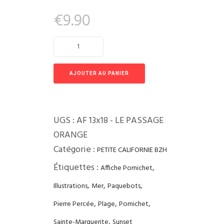
€
9.90
AJOUTER AU PANIER
UGS :
AF 13x18 - LE PASSAGE
ORANGE
Catégorie :
PETITE CALIFORNIE BZH
Étiquettes :
,
Affiche Pornichet
,
,
,
Illustrations
Mer
Paquebots
,
,
,
Pierre Percée
Plage
Pornichet
,
Sainte-Marguerite
Sunset