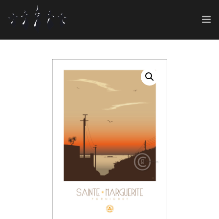
ART SHOP
GRAPHIC 360°
0
CONT@CT