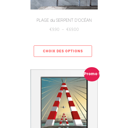
PLAGE du SERPENT D’OCÉAN
€
9.90
–
€
69.00
CHOIX DES OPTIONS
Promo !