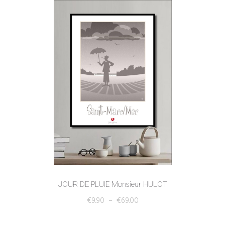
JOUR DE PLUIE Monsieur HULOT
€
9.90
–
€
69.00