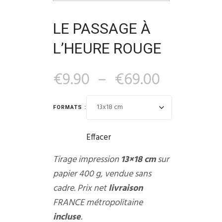
LE PASSAGE À
L’HEURE ROUGE
€
9.90
–
€
69.00
FORMATS :
Effacer
Tirage impression
13×18 cm
sur
papier 400 g, vendue sans
cadre. Prix net
livraison
FRANCE métropolitaine
incluse
.