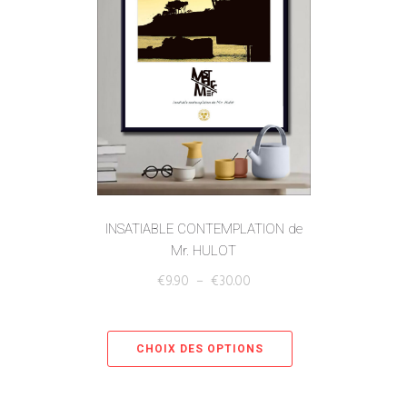
INSATIABLE CONTEMPLATION de
Mr. HULOT
€
9.90
–
€
30.00
CHOIX DES OPTIONS