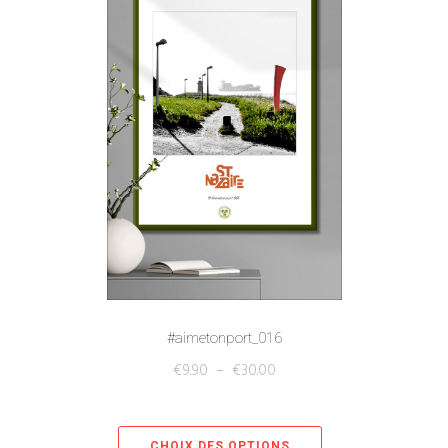
#aimetonport_016
€
9.90
–
€
30.00
CHOIX DES OPTIONS