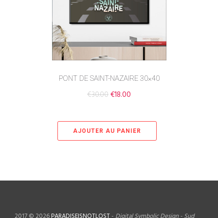
PONT DE SAINT-NAZAIRE 30×40
€
30.00
€
18.00
AJOUTER AU PANIER
2017 © 2026
PARADISEISNOTLOST
-
Digital Symbolic Design - Sud